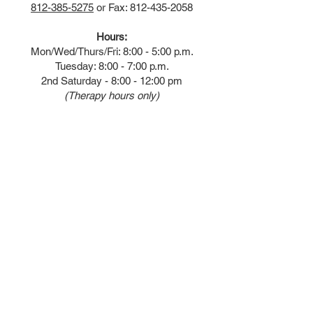
812-385-5275
or Fax:
812-435-2058
Hours:
Mon/Wed/Thurs/Fri: 8:00 - 5:00 p.m.
Tuesday: 8:00 - 7:00 p.m.
2nd Saturday - 8:00 - 12:00 pm
(Therapy hours only)
QUICK LINKS
Annual Report
Contact Us
Medical Records
EAP
Donate
Website Satisfaction Survey
Event RSVP
DMHA Client Survey