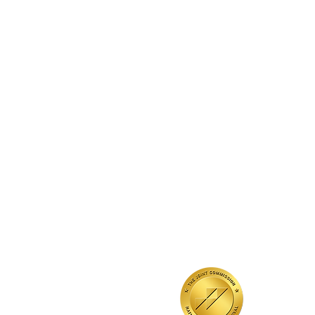
QUICK LINKS
Annual Report
Contact Us
Medical Records
EAP
Donate
Event RSVP
DMHA Client Survey
DMHA Spanish
Credenciado pela
Comissão Conjunta