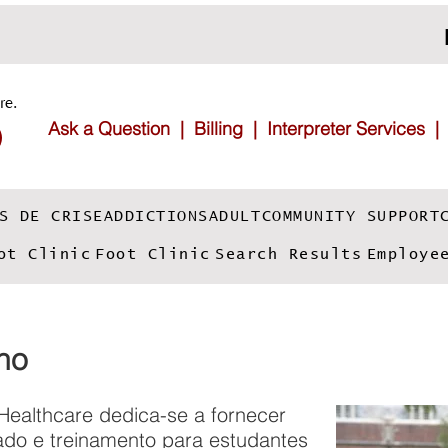
re.
Ask a Question |
Billing |
Interpreter Services
S DE CRISE
ADDICTIONS
ADULT
COMMUNITY SUPPORT
ot Clinic
Foot Clinic
Search Results
Employe
no
Healthcare dedica-se a fornecer
ado e treinamento para estudantes