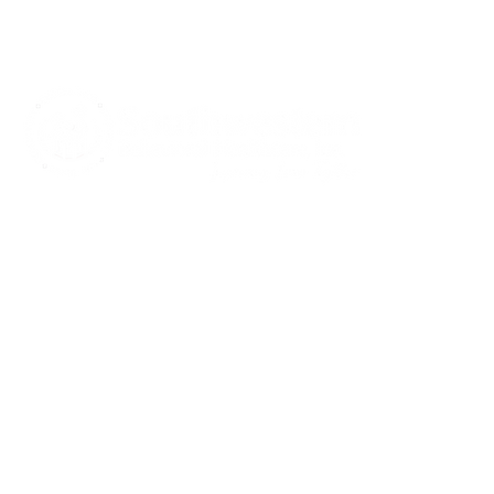
CARE S
Communi
Notice of
Spanis
Notice of
415 Mulberry St.,
Notice of
Evansville, IN 47713
Notice of
and Auxi
812-423-7791
Rights a
812-422-1100
Crisis Line
info@southwestern.org
Cre
Com
Copyright © 2026 | All Rights Reserved