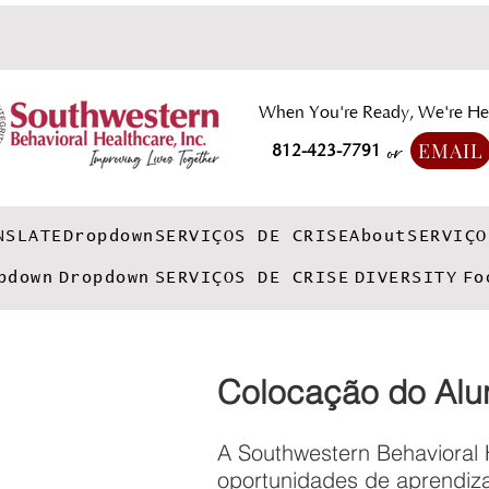
When You're Ready, We're He
EMAIL
812-423-7791
or
NSLATE
Dropdown
SERVIÇOS DE CRISE
About
SERVIÇO
pdown
Dropdown
SERVIÇOS DE CRISE
DIVERSITY
Fo
Colocação do Alu
A Southwestern Behavioral 
oportunidades de aprendiz