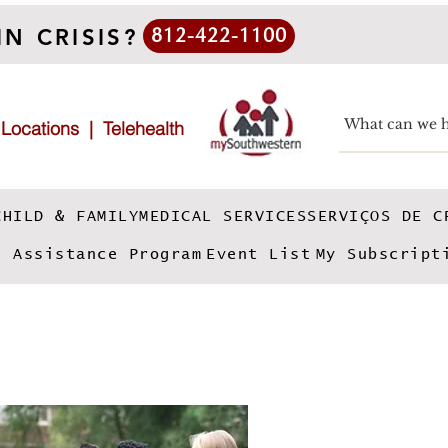
IN CRISIS?
812-422-1100
|
Locations
|
Telehealth
CHILD & FAMILY
MEDICAL SERVICES
SERVIÇOS DE C
e Assistance Program
Event List
My Subscript