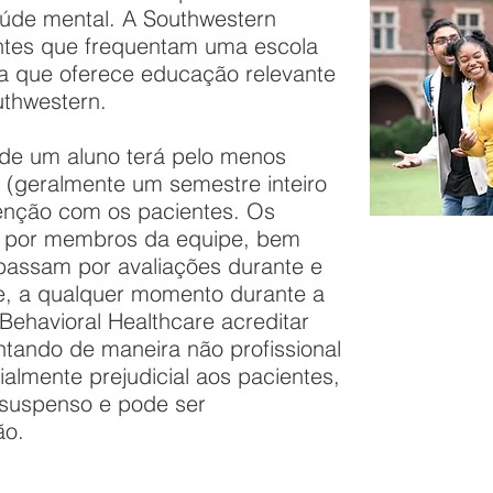
aúde mental. A Southwestern
ntes que frequentam uma escola
 que oferece educação relevante
thwestern.
de um aluno terá pelo menos
 (geralmente um semestre inteiro
venção com os pacientes. Os
s por membros da equipe, bem
passam por avaliações durante e
e, a qualquer momento durante a
Behavioral Healthcare acreditar
ntando de maneira não profissional
almente prejudicial aos pacientes,
 suspenso e pode ser
ão.