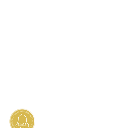
TANDARDS
ty Needs Assessment
 Privacy Practices
h
,
Haitian Creole
,
Marshallese
 Client's Rights
 Nondiscrimination and
Accessibility
 Availability of Language Assistance
liary Aids and Services
nd Grievances
denciado pela
issão Conjunta