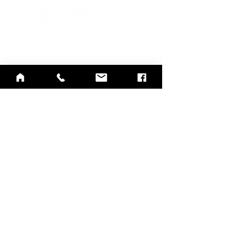
415 Mulberry St.,
Evansville, IN 47713
812-423-7791
812-422-1100
Crisis Line
info@southwestern.org
Accrédité par la Commission
mixte
Accrédité par la Commission
mixte