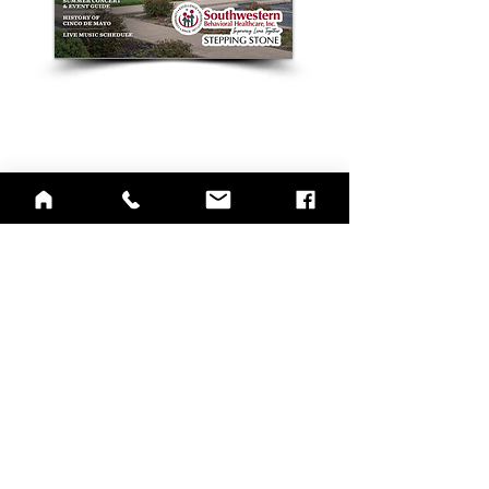
QUICK LINKS
Annual Report
Contact Us
Medical Records
EAP
Donate
Website Satisfaction Survey
Event RSVP
DMHA Client Survey
DMHA Spanish
CARE STANDARDS
Community Needs Assessment
Notice of Privacy Practices
Spanish
,
Haitian Creole
,
Marshallese