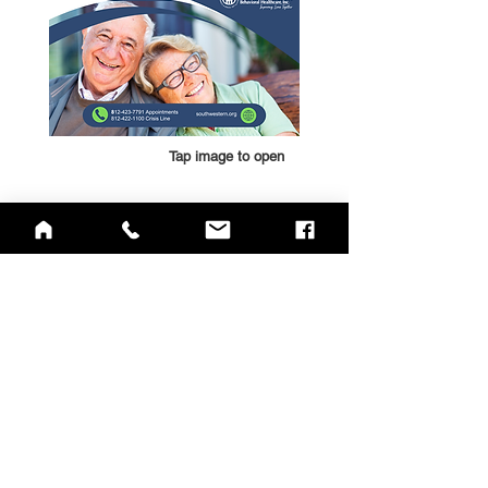
Tap image to open
QUICK LINKS
Annual Report
Contact Us
Medical Records
EAP
Donate
Website Satisfaction Survey
Event RSVP
DMHA Client Survey
DMHA Spanish