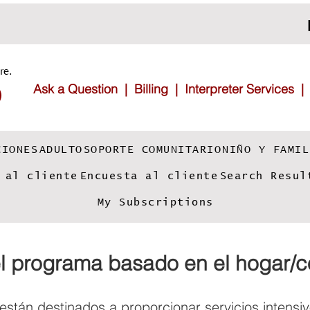
re.
Ask a Question |
Billing |
Interpreter Services
CIONES
ADULTO
SOPORTE COMUNITARIO
NIÑO Y FAMIL
 al cliente
Encuesta al cliente
Search Resul
My Subscriptions
l programa basado en el hogar/
 están destinados a proporcionar servicios intensiv