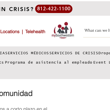
IN CRISIS?
812-422-1100
|
Locations
|
Telehealth
IA
SERVICIOS MÉDICOS
SERVICIOS DE CRISIS
Drop
ts
Programa de asistencia al empleado
Event 
comunidad
os a corto plazo en el