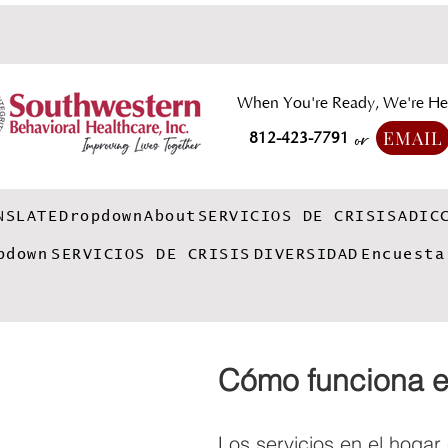
When You're Ready, We're He
EMAIL
812-423-7791
or
NSLATE
Dropdown
About
SERVICIOS DE CRISIS
ADIC
pdown
SERVICIOS DE CRISIS
DIVERSIDAD
Encuesta
Cómo funciona e
Los servicios en el hogar