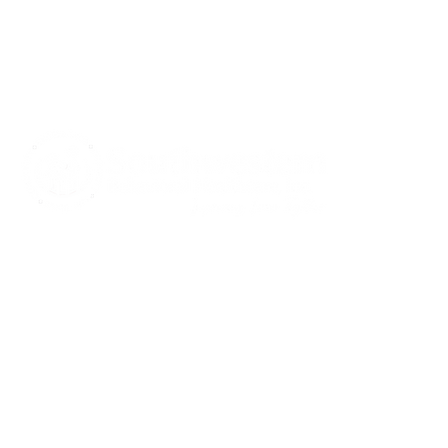
CARE S
Communi
Notice of
Spanis
Notice of
415 Mulberry St.,
Notice of
Evansville, IN 47713
Notice of
and Auxi
812-423-7791
Rights a
812-422-1100
Crisis Line
info@southwestern.org
Acr
Com