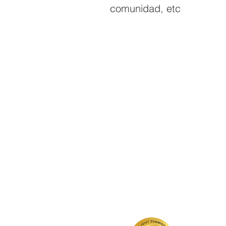
comunidad, etc
QUICK LINKS
Annual Report
Contact Us
Medical Records
EAP
Donate
Event RSVP
DMHA Client Survey
DMHA Spanish
Acreditado por la
Comisión Conjunta