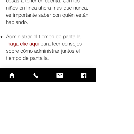
cosas a tener en cuenta. Con los
niños en línea ahora más que nunca,
es importante saber con quién están
hablando.
Administrar el tiempo de pantalla –
haga clic aquí
para leer consejos
sobre cómo administrar juntos el
tiempo de pantalla.
Coalición de Respuesta de Servicios
de Crisis Pandémica –
haga clic
aquí
para acceder al apoyo gratuito
de los principales proveedores de
salud mental de EE. UU.
QUICK LINKS
Annual Report
Contact Us