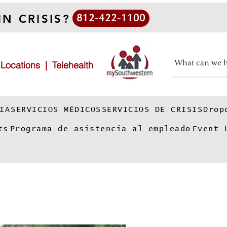
IN CRISIS?
812-422-1100
|
Locations
|
Telehealth
IA
SERVICIOS MÉDICOS
SERVICIOS DE CRISIS
Drop
ts
Programa de asistencia al empleado
Event 