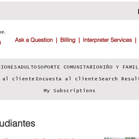
re.
Ask a Question |
Billing |
Interpreter Services
CIONES
ADULTO
SOPORTE COMUNITARIO
NIÑO Y FAMIL
 al cliente
Encuesta al cliente
Search Resul
My Subscriptions
udiantes