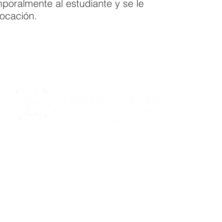
poralmente al estudiante y se le
locación.
CARE S
Communi
Notice of
Spanis
Notice of
415 Mulberry St.,
Notice of
Evansville, IN 47713
Notice of
and Auxi
812-423-7791
Rights a
812-422-1100
Crisis Line
info@southwestern.org
Acr