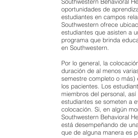
Southwestern Behavioral He
oportunidades de aprendiza
estudiantes en campos rela
Southwestern ofrece ubicac
estudiantes que asisten a 
programa que brinda educa
en Southwestern.
Por lo general, la colocaci
duración de al menos vari
semestre completo o más) e
los pacientes. Los estudian
miembros del personal, así
estudiantes se someten a ev
colocación. Si, en algún mo
Southwestern Behavioral He
está desempeñando de una 
que de alguna manera es po