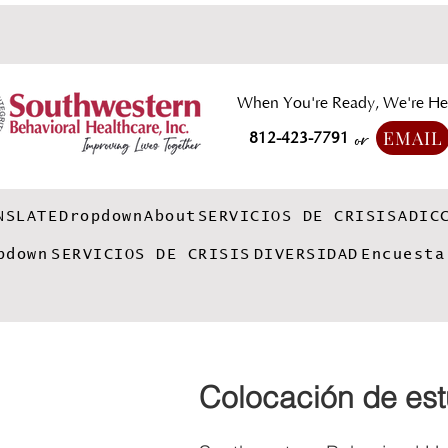
When You're Ready, We're He
EMAIL
812-423-7791
or
NSLATE
Dropdown
About
SERVICIOS DE CRISIS
ADIC
pdown
SERVICIOS DE CRISIS
DIVERSIDAD
Encuesta
Colocación de est