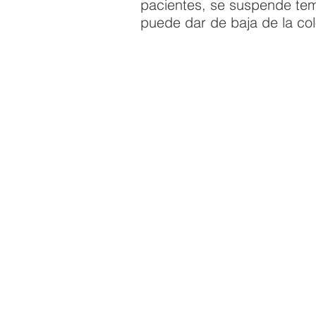
pacientes, se suspende tem
puede dar de baja de la co
QUICK LINKS
Annual Report
Contact Us
Medical Records
EAP
Donate
Event RSVP
DMHA Client Survey
DMHA Spanish
Acreditado por la