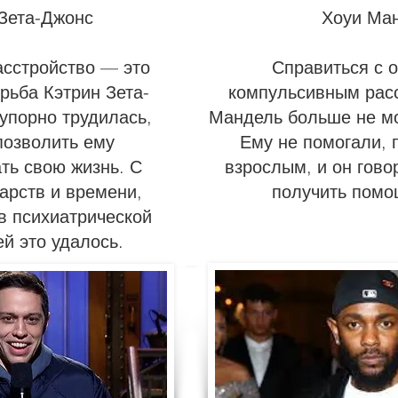
 Зета-Джонс
Хоуи Ма
асстройство — это
Справиться с 
рьба Кэтрин Зета-
компульсивным рас
 упорно трудилась,
Мандель больше не мо
позволить ему
Ему не помогали, 
ть свою жизнь. С
взрослым, и он говор
арств и времени,
получить помо
в психиатрической
ей это удалось.