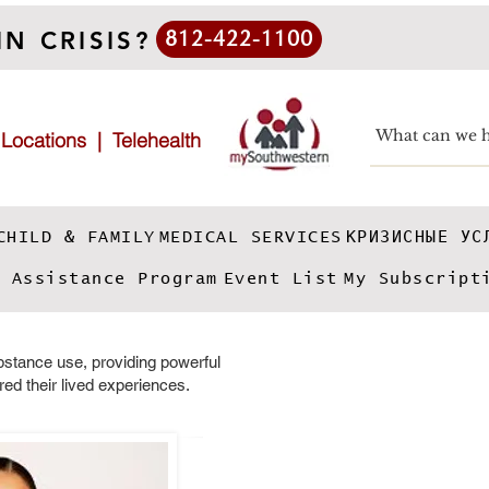
IN CRISIS?
812-422-1100
|
Locations
|
Telehealth
CHILD & FAMILY
MEDICAL SERVICES
КРИЗИСНЫЕ УС
e Assistance Program
Event List
My Subscript
ubstance use, providing powerful
red their lived experiences.