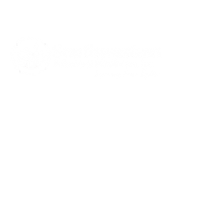
CARE S
Communi
Notice of
Spanis
Notice of
415 Mulberry St.,
Notice of
Evansville, IN 47713
Notice of
and Auxi
812-423-7791
Rights a
812-422-1100
Crisis Line
info@southwestern.org
Акк
Сов
Copyright © 2026 | All Rights Reserved