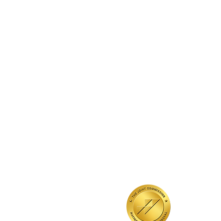
QUICK LINKS
Annual Report
Contact Us
Medical Records
EAP
Donate
Event RSVP
DMHA Client Survey
DMHA Spanish
Аккредитован
Совместной комиссией