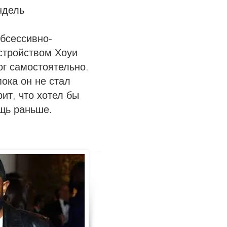
ндель
обсессивно-
стройством Хоуи
г самостоятельно.
пока он не стал
ит, что хотел бы
щь раньше.