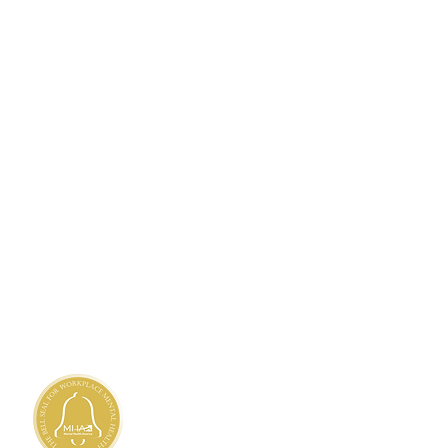
TANDARDS
ty Needs Assessment
 Privacy Practices
h
,
Haitian Creole
,
Marshallese
 Client's Rights
 Nondiscrimination and
Accessibility
 Availability of Language Assistance
liary Aids and Services
nd Grievances
редитован
местной комиссией