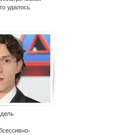
то удалось.
дель
бсессивно-