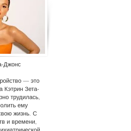
а-Джонс
ройство — это
а Кэтрин Зета-
рно трудилась,
волить ему
свою жизнь. С
в и времени,
сихиатрической