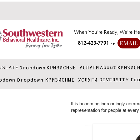
When You're Ready, We're He
EMAIL
812-423-7791
or
NSLATE
About
Dropdown
КРИЗИСНЫЕ УСЛУГИ
КРИЗИС
DIVERSITY
Fo
pdown
Dropdown
КРИЗИСНЫЕ УСЛУГИ
It is becoming increasingly common
representation for people at every