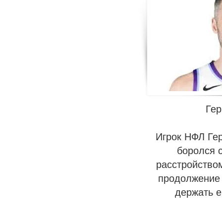
Гер
Игрок НФЛ Ге
боролся 
расстройством
продолжение 
держать е