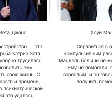
 Зета-Джонс
Хоуи Ма
асстройство — это
Справиться с 
рьба Кэтрин Зета-
компульсивным рас
 упорно трудилась,
Мандель больше не мо
позволить ему
Ему не помогали, 
ть свою жизнь. С
взрослым, и он говор
арств и времени,
получить помо
в психиатрической
ей это удалось.