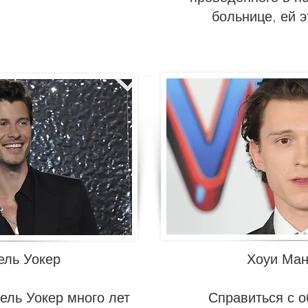
больнице, ей э
ель Уокер
Хоуи Ман
ель Уокер много лет
Справиться с о