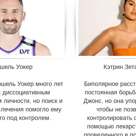
шель Уокер
Кэтрин Зет
ршель Уокер много лет
Биполярное расст
с диссоциативным
постоянная борьб
 личности, но поиск и
Джонс, но она упо
лечения помогло ему
чтобы не поз
го под контролем.
контролировать 
помощью лекарст
проведенного в п