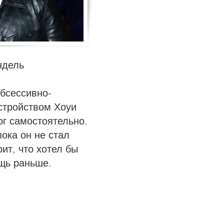
ндель
обсессивно-
стройством Хоуи
г самостоятельно.
пока он не стал
ит, что хотел бы
щь раньше.