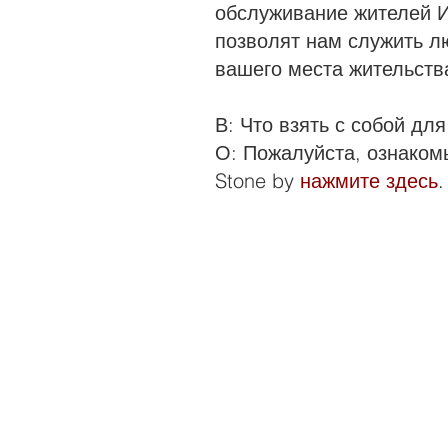
обслуживание жителей И
позволят нам служить л
вашего места жительств
В: Что взять с собой дл
О: Пожалуйста, ознакомь
Stone by
нажмите здесь
.
QUICK LINKS
Annual Report
Contact Us
Medical Records
EAP
Donate