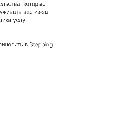
ельства, которые
уживать вас из-за
ика услуг.
риносить в Stepping
TANDARDS
ty Needs Assessment
 Privacy Practices
h
,
Haitian Creole
,
Marshallese
 Client's Rights
 Nondiscrimination and
Accessibility