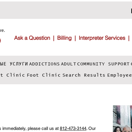
re.
Ask a Question |
Billing |
Interpreter Services
ADDICTIONS
ADULT
COMMUNITY SUPPORT
НЫЕ УСЛУГИ
ot Clinic
Foot Clinic
Search Results
Employe
 immediately, please call us at
812-473-3144
. Our