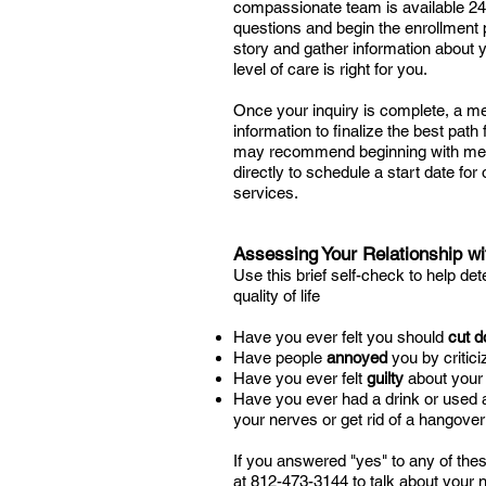
compassionate team is available 24
questions and begin the enrollment pr
story and gather information about 
level of care is right for you.
Once your inquiry is complete, a 
information to finalize the best pat
may recommend beginning with medica
directly to schedule a start date for
services.
Assessing Your Relationship w
Use this brief self-check to help de
quality of life
Have you ever felt you should
cut 
Have people
annoyed
you by critic
Have you ever felt
guilty
about your
Have you ever had a drink or used
your nerves or get rid of a hangove
If you answered "yes" to any of these
at
812-473-3144
to talk about your 