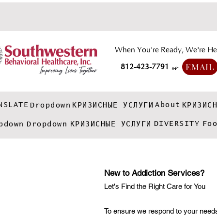
When You're Ready, We're He
EMAIL
812-423-7791
or
NSLATE
About
Dropdown
КРИЗИСНЫЕ УСЛУГИ
КРИЗИС
DIVERSITY
Fo
pdown
Dropdown
КРИЗИСНЫЕ УСЛУГИ
​New to Addiction Services?
Let's Find the Right Care for You
To ensure we respond to your needs