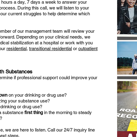
 hours a day, 7 days a week to answer your
ocess. During this call, we will listen to your
your current struggles to help determine which
member of our management team will review your
h forward. Depending on your clinical needs, we
l stabilization at a hospital or work with you
 our
residential
,
transitional residential
or
outpatient
ith Substances
termine if professional support could improve your
down
on your drinking or drug use?
izing your substance use?
 drinking or drug use?
 a substance
first thing
in the morning to steady
r?
, we are here to listen. Call our 24/7 inquiry line
next steps.