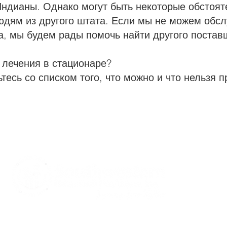
ндианы. Однако могут быть некоторые обстоят
юдям из другого штата. Если мы не можем обсл
а, мы будем рады помочь найти другого поставщ
я лечения в стационаре?
тесь со списком того, что можно и что нельзя п
CARE S
Communi
Notice of
Spanis
Notice of
415 Mulberry St.,
Notice of