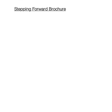
Stepping Forward Brochure
QUICK LINKS
Annual Report
Contact Us
Medical Records
EAP
Donate
Website Satisfaction Survey
Event RSVP
DMHA Client Survey
DMHA Spanish
CARE STANDARDS
Community Needs Assessment
Notice of Privacy Practices
Spanish
,
Haitian Creole
,
Marshallese