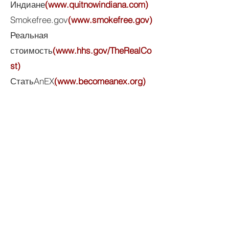
Индиане
(
www.quitnowindiana.com
)
Smokefree.gov
(
www.smokefree.gov
)
Реальная
стоимость
(
www.hhs.gov/TheRealCo
st
)
СтатьAnEX
(
www.becomeanex.org
)
QUICK LINKS
Annual Report
Contact Us
Medical Records
EAP
Donate
Website Satisfaction Survey
Event RSVP