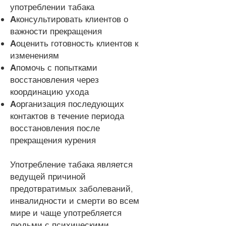
употреблении табака
А
консультировать клиентов о
важности прекращения
А
оценить готовность клиентов к
изменениям
А
помочь с попытками
восстановления через
координацию ухода
А
организация последующих
контактов в течение периода
восстановления после
прекращения курения
Употребление табака является
ведущей причиной
предотвратимых заболеваний,
инвалидности и смерти во всем
мире и чаще употребляется
людьми с психическими