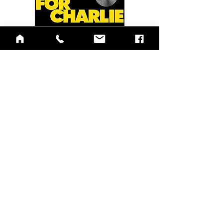
QUICK LINKS
Annual Report
Contact Us
Medical Records
EAP
Donate
Website Satisfaction Survey
Event RSVP
DMHA Client Survey
DMHA Spanish
CARE STANDARDS
Community Needs Assessment