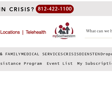
IN CRISIS?
812-422-1100
|
Locations
|
Telehealth
& FAMILY
MEDICAL SERVICES
CRISISDIENSTEN
Drop
ssistance Program
Event List
My Subscripti