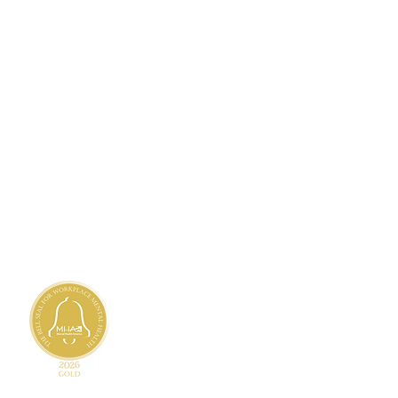
TANDARDS
ty Needs Assessment
 Privacy Practices
h
,
Haitian Creole
,
Marshallese
 Client's Rights
 Nondiscrimination and
Accessibility
 Availability of Language Assistance
liary Aids and Services
nd Grievances
ccrediteerd door
mengde Commissie