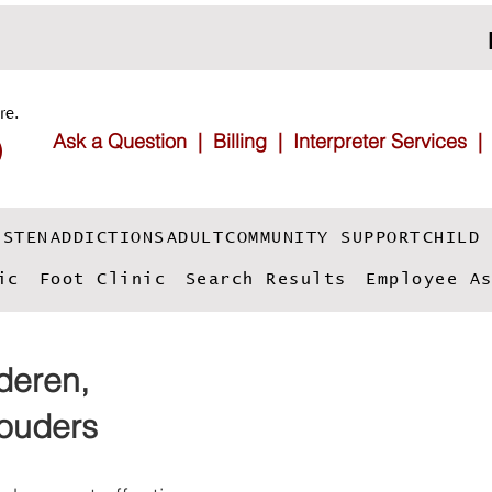
re.
Ask a Question |
Billing |
Interpreter Services
NSTEN
ADDICTIONS
ADULT
COMMUNITY SUPPORT
CHILD 
ic
Foot Clinic
Search Results
Employee A
deren,
ouders