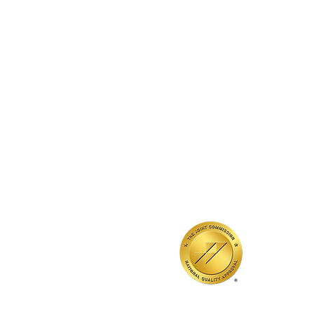
QUICK LINKS
Annual Report
Contact Us
Medical Records
EAP
Donate
Event RSVP
DMHA Client Survey
DMHA Spanish
Geaccrediteerd door
Gemengde Commissie