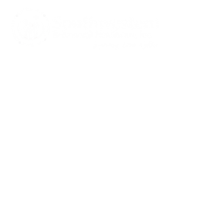
CARE S
Communi
Notice of
Spanis
Notice of
415 Mulberry St.,
Notice of
Evansville, IN 47713
Notice of
and Auxi
812-423-7791
Rights a
812-422-1100
Crisis Line
info@southwestern.org
Gea
Ge
Copyright © 2026 | All Rights Reserved
Geaccrediteerd door