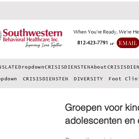
When You're Ready, We're He
EMAIL
812-423-7791
or
NSLATE
Dropdown
CRISISDIENSTEN
About
CRISISDIE
opdown
CRISISDIENSTEN
DIVERSITY
Foot Clin
Groepen voor kin
adolescenten en 