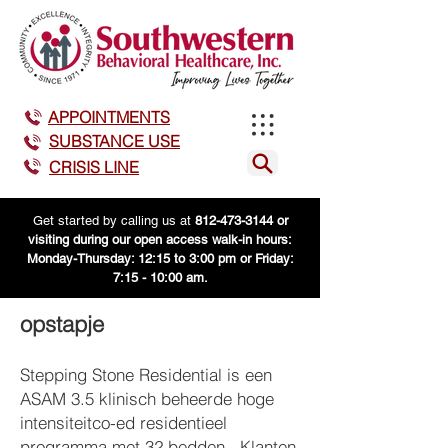
APPOINTMENTS
SUBSTANCE USE
CRISIS LINE
​Get started by calling us at
812-473-3144
or
visiting during our open access walk-in hours:
Monday-Thursday: 12:15 to 3:00 pm or Friday:
7:15 - 10:00 am.
opstapje
Stepping Stone Residential is een
ASAM 3.5 klinisch beheerde hoge
intensiteit
co-ed residentieel
programma met 32 bedden. Klanten